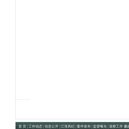
首 页
|
工作动态
|
信息公开
|
江淮风纪
|
案件发布
|
监督曝光
|
巡察工作
廉