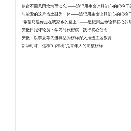
·使命不因风雨坎坷而淡忘 ——追记用生命诠释初心的纪检干
·与挚爱的这片热土融为一体——追记用生命诠释初心的纪检
·“希望巧遇你走在我家乡的路上” ——追记用生命诠释初心
·安徽日报评论员：学习时代楷模，践行初心使命…
·安徽：以李夏等先进典型为榜样深入推进主题教育…
·新华时评：这株“山核桃”是青年人的硬核榜样…