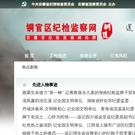
首 页
工作动态
信息公开
江淮风纪
热点新闻:
先进人物事迹
·握紧生命接力“第一棒” 记勇救落水儿童的海南纪检监察干部
·清风廉韵润五溪 记全国文明单位、湖南省怀化市纪委监委…
·丹城沐春风 文明映初心 记全国文明单位、青海省湟源县纪
·脚下有泥土，心怀为民情——追记四川省金堂县纪委原副书
·红色热土扬清韵 记全国文明单位、江西省上饶市广信区纪委
·植根于热土的眷恋——追记用生命诠释初心的纪检干部李夏(