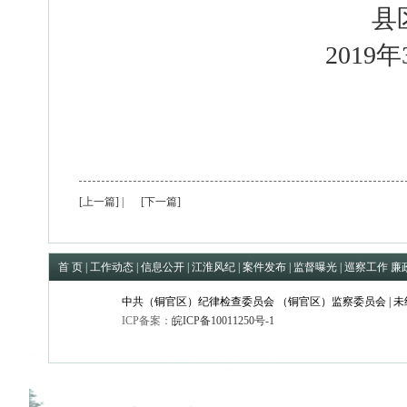
县
2019
年
[上一篇]
|
[下一篇]
首 页
|
工作动态
|
信息公开
|
江淮风纪
|
案件发布
|
监督曝光
|
巡察工作
廉
中共（铜官区）纪律检查委员会 （铜官区）监察委员会 | 
ICP备案：
皖ICP备10011250号-1