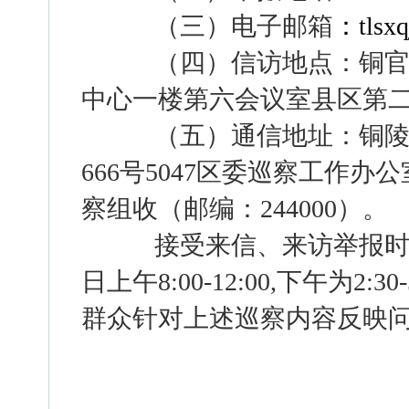
（三）电子邮箱
：
tlsx
（四）信访地点：铜官
中心一楼第六会议室县区第
（五）通信地址：铜陵
666
号
5047
区委巡察工作办公
察组收（邮编：
244000
）。
接受来信、来访举报时
日上午
8:00-12:00,
下午为
2:30-
群众针对上述巡察内容反映