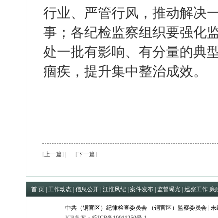
行业、严管行风，推动解决
事；各纪检监察组织要强化
处一批有影响、有分量的典
痼疾，提升集中整治成效。
[上一篇]
|
[下一篇]
首 页
|
工作动态
|
信息公开
|
江淮风纪
|
案件发布
|
监督曝光
|
巡察工作
廉
中共（铜官区）纪律检查委员会 （铜官区）监察委员会 | 