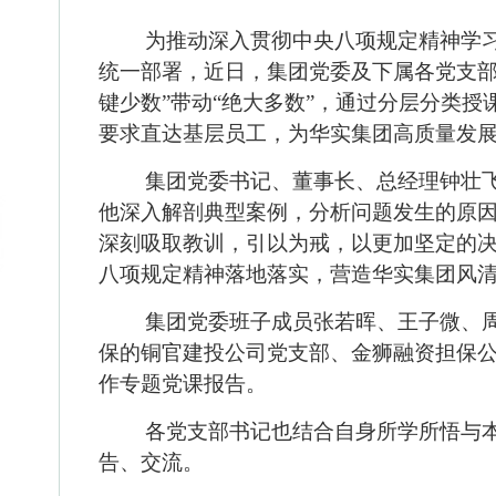
为推动深入贯彻中央八项规定精神学
统一部署，近日，集团党委及下属各党支
键少数”带动“绝大多数”，通过分层分类
要求直达基层员工，为华实集团高质量发
集团党委书记、董事长、总经理钟壮
他深入解剖典型案例，分析问题发生的原
深刻吸取教训，引以为戒，以更加坚定的
八项规定精神落地落实，营造华实集团风
集团党委班子成员张若晖、王子微、
保的铜官建投公司党支部、金狮融资担保
作专题党课报告。
各党支部书记也结合自身所学所悟与
告、交流。