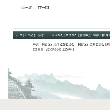
[上一篇]
|
[下一篇]
首 页
|
工作动态
|
信息公开
|
江淮风纪
|
案件发布
|
监督曝光
|
巡察工作
廉
中共（铜官区）纪律检查委员会 （铜官区）监察委员会 | 
ICP备案：
皖ICP备10011250号-1